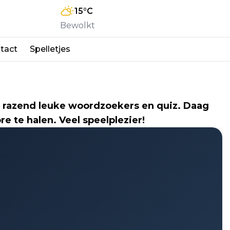
15
°C
Bewolkt
tact
Spelletjes
 razend leuke woordzoekers en quiz. Daag
ore te halen. Veel speelplezier!