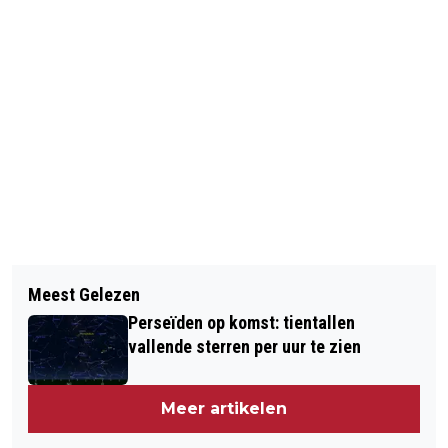
Vorig artikel
Volgend artikel
REGIOFILMS JAN MENGER 5 MAART
Meest Gelezen
WIL JE EEN NAAIMACHINE OF
2017
Perseïden op komst: tientallen
LOCKMACHINE WINNEN?
vallende sterren per uur te zien
Meer artikelen